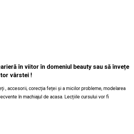
rieră în viitor în domeniul beauty sau să învețe
or vârstei !
i , accesorii, corecția feței și a micilor probleme, modelarea
ecvente în machiajul de acasa. Lecțiile cursului vor fi