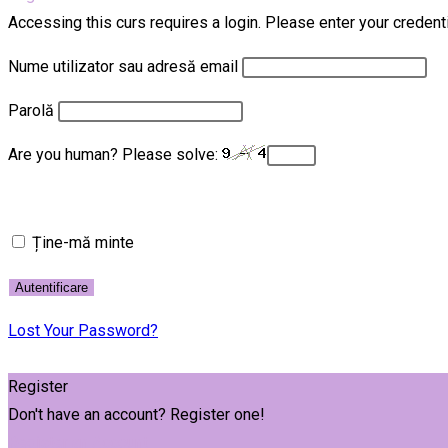
Accessing this curs requires a login. Please enter your credent
Nume utilizator sau adresă email
Parolă
Are you human? Please solve:
Ține-mă minte
Lost Your Password?
Register
Don't have an account? Register one!
Register an Account