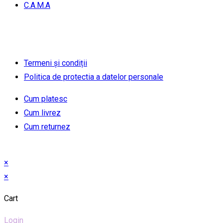
C.A.M.A
Termeni și condiții
Politica de protectia a datelor personale
Cum platesc
Cum livrez
Cum returnez
×
×
Cart
Login