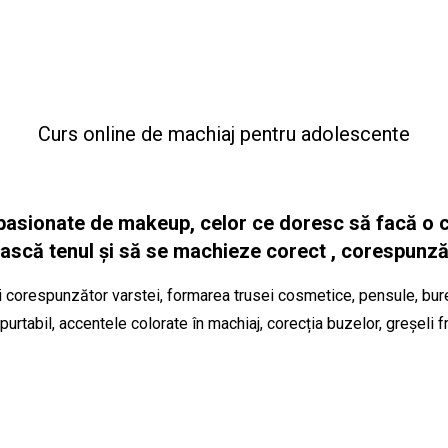
Curs online de machiaj pentru adolescente
asionate de makeup, celor ce doresc să facă o ca
jească tenul și să se machieze corect , corespunzăt
ui corespunzător varstei, formarea trusei cosmetice, pensule, bureț
urtabil, accentele colorate în machiaj, corecția buzelor, greșeli fr