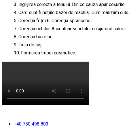
3. Îngrijirea corectă a tenului. Din ce cauză apar coșurile
4. Care sunt funcțiile bazei de machiaj. Cum realizam culo
5. Corecția feței 6. Corecția sprâncenei
7. Corecția ochilor. Accentuarea ochilor cu ajutorul culorii
8. Corecția buzelor
9. Linia de tuș
10. Formarea trusei cosmetice.
+40 750 498 803