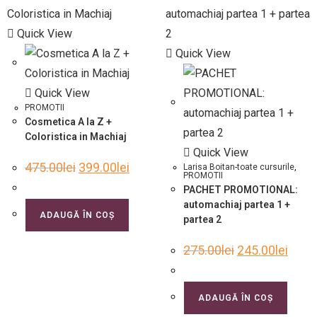
Quick View
Quick View
Quick View
PROMOTII
Cosmetica A la Z +
Coloristica in Machiaj
Quick View
475.00
lei
399.00
lei
Larisa Boitan-toate cursurile
,
PROMOTII
PACHET PROMOTIONAL:
automachiaj partea 1 +
ADAUGĂ ÎN COȘ
partea 2
275.00
lei
245.00
lei
ADAUGĂ ÎN COȘ