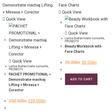
Quick View
Quick View
Quick View
Larisa Boitan-toate cursurile
,
PROMOTII
Beauty Workbook with
Face Charts
Quick View
70.00
lei
50.00
lei
Larisa Boitan-toate cursurile
,
PROMOTII
PACHET PROMOTIONAL =
Demonstratie machiaj
ADD TO CART
Lifting + Mireasa +
Corector
250.00
lei
220.00
lei