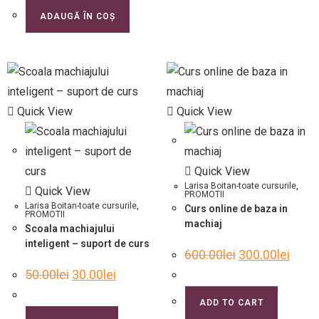
ADAUGĂ ÎN COȘ
Quick View
Quick View
Quick View
Larisa Boitan-toate cursurile
,
Quick View
PROMOTII
Larisa Boitan-toate cursurile
,
Curs online de baza in
PROMOTII
machiaj
Scoala machiajului
inteligent – suport de curs
600.00
lei
300.00
lei
50.00
lei
30.00
lei
ADD TO CART