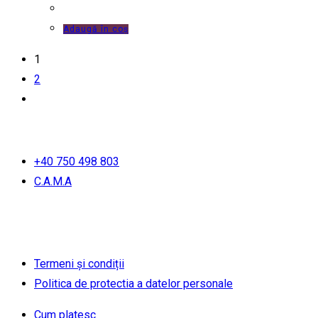
Adaugă în coș
1
2
+40 750 498 803
C.A.M.A
Termeni și condiții
Politica de protectia a datelor personale
Cum platesc