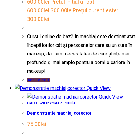
600.00
lei
Prețul inițial a fost:
600.00lei.
300.00
lei
Prețul curent este:
300.00lei.
Cursul online de bază în machiaj este destinat atat
începătorilor cât și persoanelor care au un curs în
makeup, dar simt necesitatea de cunoștințe mai
profunde și mai ample pentru a porni o cariera în
makeup!
Add to cart
Quick View
Quick View
Larisa Boitan-toate cursurile
Demonstratie machiaj corector
75.00
lei