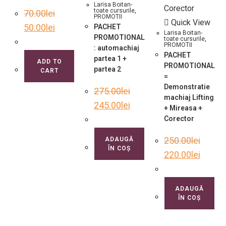
Larisa Boitan-
toate cursurile
,
70.00
lei
PROMOTII
Quick View
50.00
lei
PACHET
Larisa Boitan-
PROMOTIONAL
toate cursurile
,
PROMOTII
: automachiaj
PACHET
partea 1 +
ADD TO
PROMOTIONAL
partea 2
CART
=
Demonstratie
275.00
lei
machiaj Lifting
245.00
lei
+ Mireasa +
Corector
250.00
lei
ADAUGĂ
ÎN COȘ
220.00
lei
ADAUGĂ
ÎN COȘ