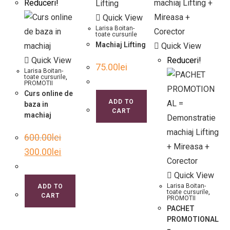
Reduceri!
Quick View
Larisa Boitan-
toate cursurile
Machiaj Lifting
Quick View
Quick View
Reduceri!
75.00
lei
Larisa Boitan-
toate cursurile
,
PROMOTII
Curs online de
ADD TO
baza in
CART
machiaj
600.00
lei
300.00
lei
Quick View
Larisa Boitan-
ADD TO
toate cursurile
,
CART
PROMOTII
PACHET
PROMOTIONAL
=