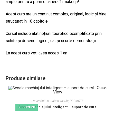
ample pentru a porni o cariera în makeup!
Acest curs are un conținut complex, original, logic și bine
structurat în 10 capitole.
Cursul include atât noțiuni teoretice exemplificate prin
schițe și desene logice , cât și scurte demonstrații.
La acest curs veți avea acces 1 an
Produse similare
Quick
View
Larisa Boitan-toate cursurile
,
PROMOTII
Scoala machiajului inteligent – suport de curs
REDUCERI!