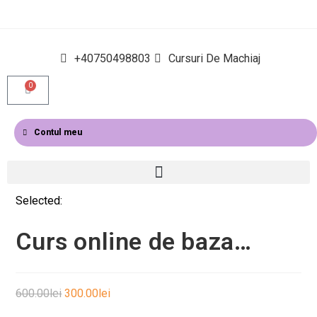
+40750498803
Cursuri De Machiaj
0
Contul meu
Selected:
Curs online de baza…
600.00
lei
300.00
lei