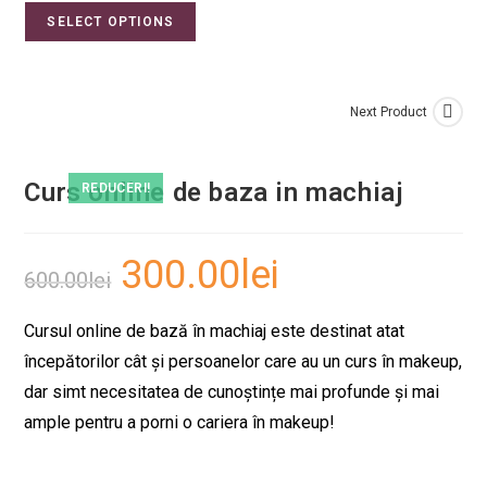
SELECT OPTIONS
Next Product
Curs online de baza in machiaj
REDUCERI!
300.00
lei
600.00
lei
Cursul online de bază în machiaj este destinat atat
începătorilor cât și persoanelor care au un curs în makeup,
dar simt necesitatea de cunoștințe mai profunde și mai
ample pentru a porni o cariera în makeup!