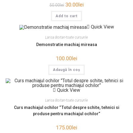
30.00
lei
50.00
lei
Add to cart
Quick View
Larisa Boitan-toate cursurile
Demonstratie machiaj mireasa
100.00
lei
Adaugă în coș
Quick View
Larisa Boitan-toate cursurile
Curs machiajul ochilor ”Totul despre schite, tehnici si
produse pentru machiajul ochilor”
175.00
lei