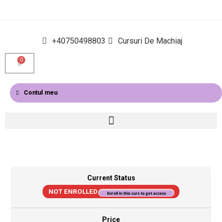
+40750498803
Cursuri De Machiaj
0
Contul meu
Current Status
NOT ENROLLED
Enroll in this curs to get access
Price