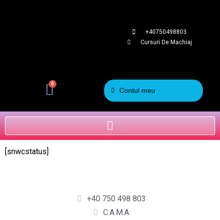
+40750498803
Cursuri De Machiaj
0
Contul meu
[snwcstatus]
+40 750 498 803
C.A.M.A