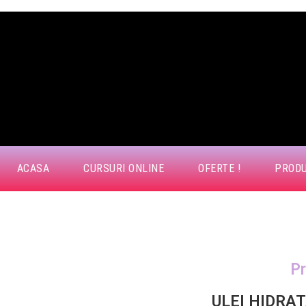
ACASA
CURSURI ONLINE
OFERTE !
PROD
Pr
ULEI HIDRA