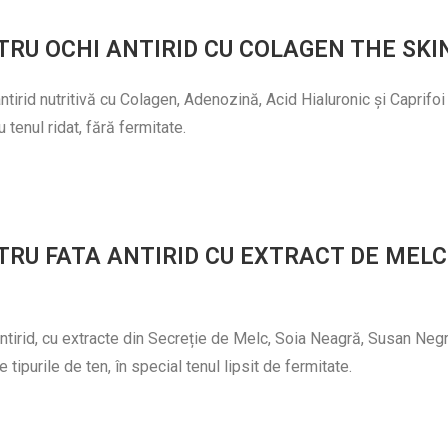
RU OCHI ANTIRID CU COLAGEN THE SKI
tirid nutritivă cu Colagen, Adenozină, Acid Hialuronic și Caprifoi 
u tenul ridat, fără fermitate.
RU FATA ANTIRID CU EXTRACT DE MELC
tirid, cu extracte din Secreție de Melc, Soia Neagră, Susan Negru
e tipurile de ten, în special tenul lipsit de fermitate.