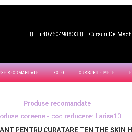
+40750498803
Cursuri De Machi
USE RECOMANDATE
FOTO
CURSURILE MELE
B
Produse recomandate
oduse coreene - cod reducere: Larisa10
TANT PENTRU CURATARE TEN THE SKIN 