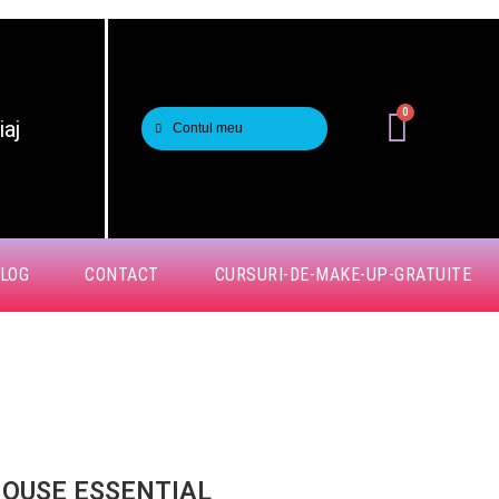
0
aj
Contul meu
LOG
CONTACT
CURSURI-DE-MAKE-UP-GRATUITE
HOUSE ESSENTIAL