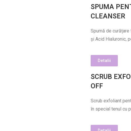
SPUMA PENT
CLEANSER
Spumă de curățare f
și Acid Hialuronic, p
Detalii
SCRUB EXFO
OFF
Scrub exfoliant pent
în special tenul cu 
Detalii