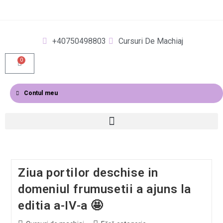
+40750498803
Cursuri De Machiaj
0
Contul meu
Ziua portilor deschise in
domeniul frumusetii a ajuns la
editia a-IV-a 🤩